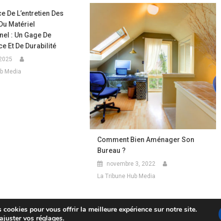
e De L’entretien Des
Du Matériel
nel : Un Gage De
 Et De Durabilité
 2025
ub Media
Comment Bien Aménager Son
Bureau ?
novembre 3, 2022
La Tribune Hub Media
 cookies pour vous offrir la meilleure expérience sur notre site.
 ajuster vos
réglages
.
ecentury
.