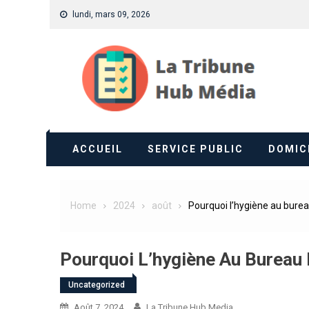
Skip
lundi, mars 09, 2026
to
content
ACCUEIL
SERVICE PUBLIC
DOMIC
Home
2024
août
Pourquoi l’hygiène au burea
Pourquoi L’hygiène Au Bureau
Uncategorized
Août 7, 2024
La Tribune Hub Media