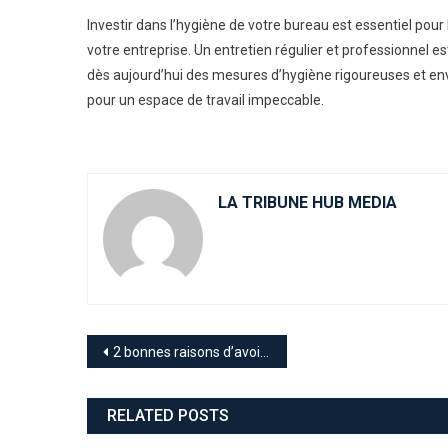
Investir dans l’hygiène de votre bureau est essentiel pour
votre entreprise. Un entretien régulier et professionnel e
dès aujourd’hui des mesures d’hygiène rigoureuses et en
pour un espace de travail impeccable.
LA TRIBUNE HUB MEDIA
Navigation
2 bonnes raisons d’avoir du cuivre chez soi
de
RELATED POSTS
l’article