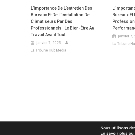
L’importance De L’entretien Des
L’importanc
Bureaux Et De L’installation De
Bureaux Et 
Climatiseurs Par Des
Profession
Professionnels : Le Bien-Être Au
Performance
Travail Avant Tout
janvier 7,
janvier 7, 2025
La Tribune H
La Tribune Hub Media
Nous utilisons des
En savoir plus ou
Copyright 2019 All rights reserved.
|
Theme: HamroClass by
Them