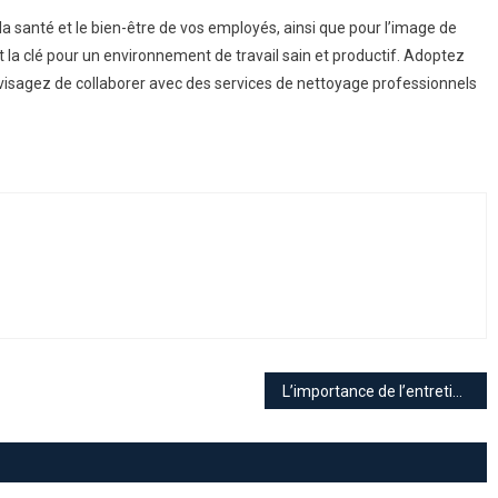
 la santé et le bien-être de vos employés, ainsi que pour l’image de
st la clé pour un environnement de travail sain et productif. Adoptez
visagez de collaborer avec des services de nettoyage professionnels
L’importance de l’entretien des bureaux et du matériel professionnel : un gage de performance et de durabilité