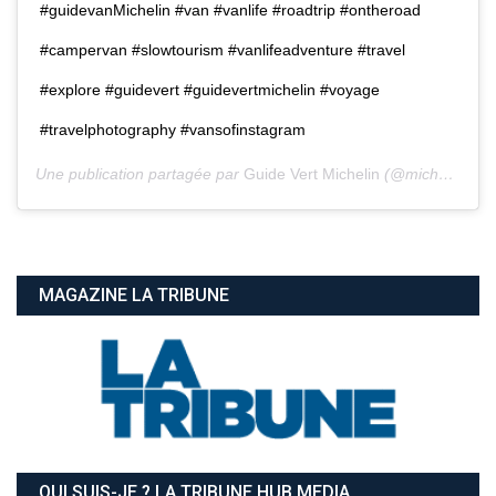
#guidevanMichelin #van #vanlife #roadtrip #ontheroad
#campervan #slowtourism #vanlifeadventure #travel
#explore #guidevert #guidevertmichelin #voyage
#travelphotography #vansofinstagram
Une publication partagée par
Guide Vert Michelin
(@michelinvoyage) le
MAGAZINE LA TRIBUNE
QUI SUIS-JE ? LA TRIBUNE HUB MEDIA