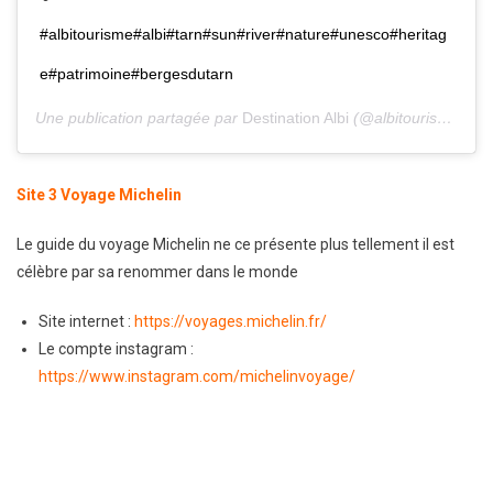
#albitourisme#albi#tarn#sun#river#nature#unesco#heritag
e#patrimoine#bergesdutarn
Une publication partagée par
Destination Albi
(@albitourisme) le
1
Site 3 Voyage Michelin
Le guide du voyage Michelin ne ce présente plus tellement il est
célèbre par sa renommer dans le monde
Site internet :
https://voyages.michelin.fr/
Le compte instagram :
https://www.instagram.com/michelinvoyage/